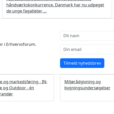
håndværkskonkurrence. Danmark har nu udpeget
de unge fagatleter, ...
r i Erhvervsforum.
te og markedsføring - IN-
Miljørådgivning og
e og Outdoor - én
bygningsundersøgelser
erandør