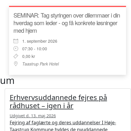
SEMINAR: Tag styringen over dilemmaer i din
hverdag som leder - og få konkrete løsninger
med hjem
1. september 2026
07:30 - 10:00
0,00 kr
Taastrup Park Hotel
orum
Erhvervsuddannede fejres på
rådhuset – igen i år
Udgivet d. 13. maj 2026
Fejring af faglærte og deres uddannelser I Høje-
Taastrup Kommune hyldes de nyuddannede