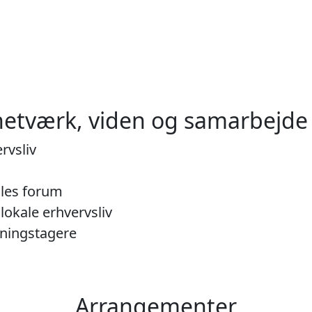
l netværk, viden og samarbejde
rvsliv
lles forum
 lokale erhvervsliv
tningstagere
Arrangementer