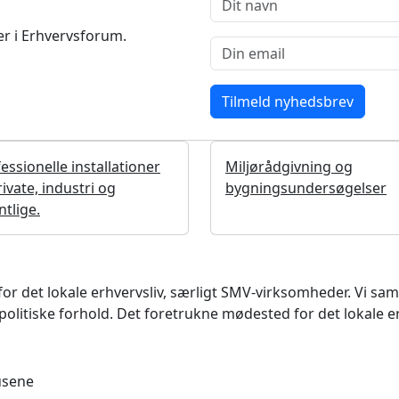
r i Erhvervsforum.
essionelle installationer
Miljørådgivning og
private, industri og
bygningsundersøgelser
ntlige.
det lokale erhvervsliv, særligt SMV-virksomheder. Vi samler
litiske forhold. Det foretrukne mødested for det lokale e
usene