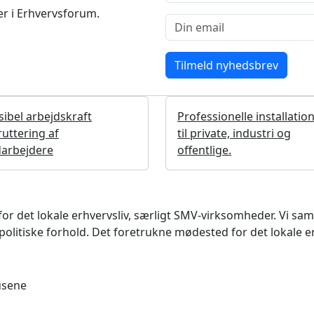
r i Erhvervsforum.
sibel arbejdskraft
Professionelle installatio
uttering af
til private, industri og
arbejdere
offentlige.
det lokale erhvervsliv, særligt SMV-virksomheder. Vi samler
litiske forhold. Det foretrukne mødested for det lokale e
usene