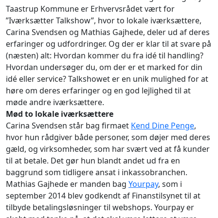
Taastrup Kommune er Erhvervsrådet vært for
”Iværksætter Talkshow”, hvor to lokale iværksættere,
Carina Svendsen og Mathias Gajhede, deler ud af deres
erfaringer og udfordringer. Og der er klar til at svare på
(næsten) alt: Hvordan kommer du fra idé til handling?
Hvordan undersøger du, om der er et marked for din
idé eller service? Talkshowet er en unik mulighed for at
høre om deres erfaringer og en god lejlighed til at
møde andre iværksættere.
Mød to lokale iværksættere
Carina Svendsen står bag firmaet
Kend Dine Penge
,
hvor hun rådgiver både personer, som døjer med deres
gæld, og virksomheder, som har svært ved at få kunder
til at betale. Det gør hun blandt andet ud fra en
baggrund som tidligere ansat i inkassobranchen.
Mathias Gajhede er manden bag
Yourpay
, som i
september 2014 blev godkendt af Finanstilsynet til at
tilbyde betalingsløsninger til webshops. Yourpay er