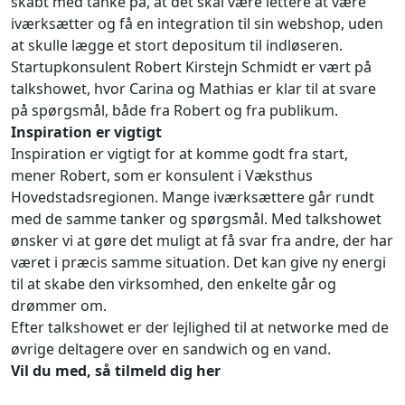
skabt med tanke på, at det skal være lettere at være
iværksætter og få en integration til sin webshop, uden
at skulle lægge et stort depositum til indløseren.
Startupkonsulent Robert Kirstejn Schmidt er vært på
talkshowet, hvor Carina og Mathias er klar til at svare
på spørgsmål, både fra Robert og fra publikum.
Inspiration er vigtigt
Inspiration er vigtigt for at komme godt fra start,
mener Robert, som er konsulent i Væksthus
Hovedstadsregionen. Mange iværksættere går rundt
med de samme tanker og spørgsmål. Med talkshowet
ønsker vi at gøre det muligt at få svar fra andre, der har
været i præcis samme situation. Det kan give ny energi
til at skabe den virksomhed, den enkelte går og
drømmer om.
Efter talkshowet er der lejlighed til at networke med de
øvrige deltagere over en sandwich og en vand.
Vil du med, så tilmeld dig her