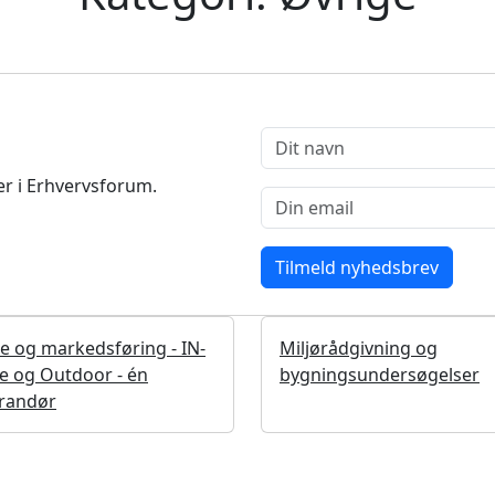
r i Erhvervsforum.
te og markedsføring - IN-
Miljørådgivning og
e og Outdoor - én
bygningsundersøgelser
erandør