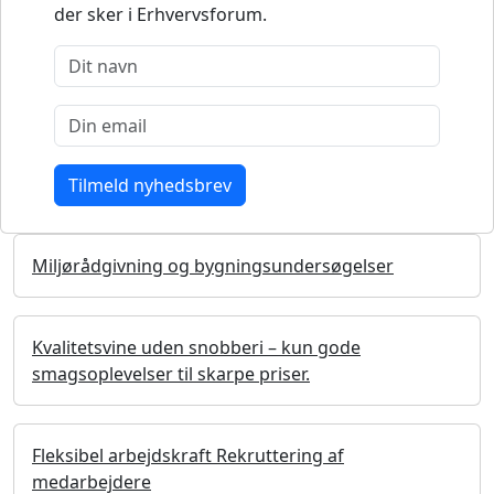
der sker i Erhvervsforum.
Miljørådgivning og bygningsundersøgelser
Kvalitetsvine uden snobberi – kun gode
smagsoplevelser til skarpe priser.
Fleksibel arbejdskraft Rekruttering af
medarbejdere