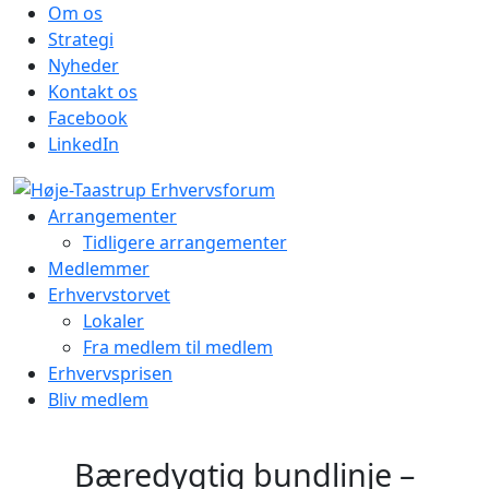
Om os
Strategi
Nyheder
Kontakt os
Facebook
LinkedIn
Arrangementer
Tidligere arrangementer
Medlemmer
Erhvervstorvet
Lokaler
Fra medlem til medlem
Erhvervsprisen
Bliv medlem
Bæredygtig bundlinje –