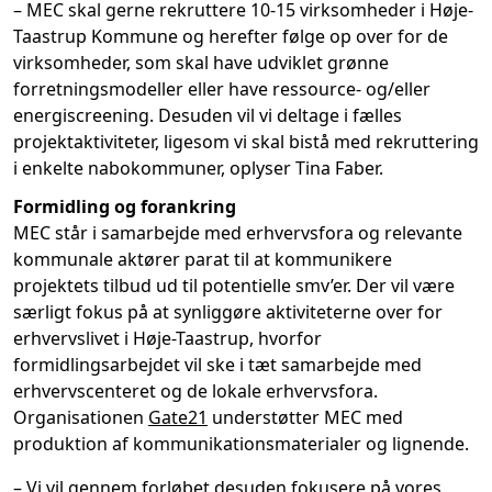
– MEC skal gerne rekruttere 10-15 virksomheder i Høje-
Taastrup Kommune og herefter følge op over for de
virksomheder, som skal have udviklet grønne
forretningsmodeller eller have ressource- og/eller
energiscreening. Desuden vil vi deltage i fælles
projektaktiviteter, ligesom vi skal bistå med rekruttering
i enkelte nabokommuner, oplyser Tina Faber.
Formidling og forankring
MEC står i samarbejde med erhvervsfora og relevante
kommunale aktører parat til at kommunikere
projektets tilbud ud til potentielle smv’er. Der vil være
særligt fokus på at synliggøre aktiviteterne over for
erhvervslivet i Høje-Taastrup, hvorfor
formidlingsarbejdet vil ske i tæt samarbejde med
erhvervscenteret og de lokale erhvervsfora.
Organisationen
Gate21
understøtter MEC med
produktion af kommunikationsmaterialer og lignende.
– Vi vil gennem forløbet desuden fokusere på vores