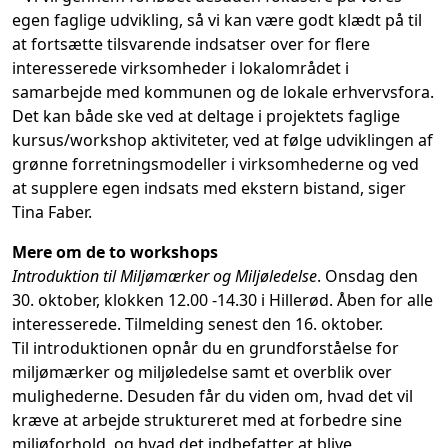
egen faglige udvikling, så vi kan være godt klædt på til
at fortsætte tilsvarende indsatser over for flere
interesserede virksomheder i lokalområdet i
samarbejde med kommunen og de lokale erhvervsfora.
Det kan både ske ved at deltage i projektets faglige
kursus/workshop aktiviteter, ved at følge udviklingen af
grønne forretningsmodeller i virksomhederne og ved
at supplere egen indsats med ekstern bistand, siger
Tina Faber.
Mere om de to workshops
Introduktion til Miljømærker og Miljøledelse
. Onsdag den
30. oktober, klokken 12.00 -14.30 i Hillerød. Åben for alle
interesserede. Tilmelding senest den 16. oktober.
Til introduktionen opnår du en grundforståelse for
miljømærker og miljøledelse samt et overblik over
mulighederne. Desuden får du viden om, hvad det vil
kræve at arbejde struktureret med at forbedre sine
miljøforhold, og hvad det indbefatter at blive