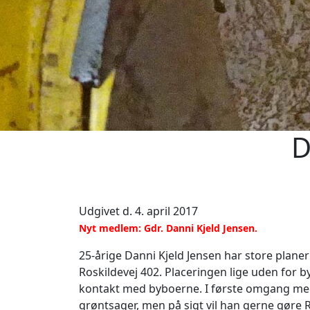
D
Udgivet d. 4. april 2017
Nyt medlem: Gdr. Danni Kjeld Jensen.
25-årige Danni Kjeld Jensen har store plan
Roskildevej 402. Placeringen lige uden for b
kontakt med byboerne. I første omgang med 
grøntsager, men på sigt vil han gerne gøre