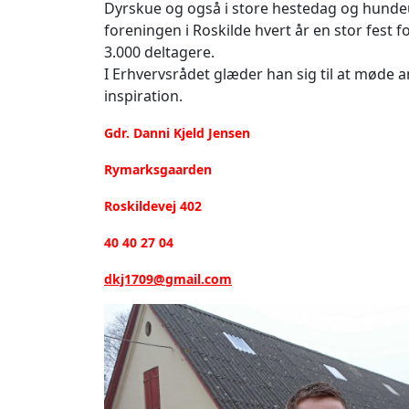
Dyrskue og også i store hestedag og hunde
foreningen i Roskilde hvert år en stor fest 
3.000 deltagere.
I Erhvervsrådet glæder han sig til at møde a
inspiration.
Gdr. Danni Kjeld Jensen
Rymarksgaarden
Roskildevej 402
40 40 27 04
dkj1709@gmail.com