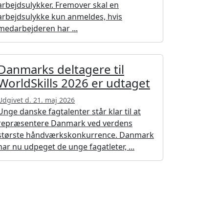
arbejdsulykker. Fremover skal en
arbejdsulykke kun anmeldes, hvis
medarbejderen har ...
Danmarks deltagere til
WorldSkills 2026 er udtaget
Udgivet d. 21. maj 2026
Unge danske fagtalenter står klar til at
repræsentere Danmark ved verdens
største håndværkskonkurrence. Danmark
har nu udpeget de unge fagatleter, ...