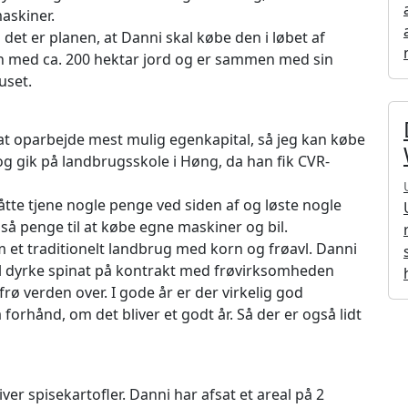
askiner.
det er planen, at Danni skal købe den i løbet af
en med ca. 200 hektar jord og er sammen med sin
huset.
il at oparbejde mest mulig egenkapital, så jeg kan købe
og gik på landbrugsskole i Høng, da han fik CVR-
åtte tjene nogle penge ved siden af og løste nogle
å penge til at købe egne maskiner og bil.
et traditionelt landbrug med korn og frøavl. Danni
 vil dyrke spinat på kontrakt med frøvirksomheden
rø verden over. I gode år er der virkelig god
forhånd, om det bliver et godt år. Så der er også lidt
r spisekartofler. Danni har afsat et areal på 2