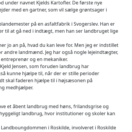
bod under navnet Kjelds Kartofler. De første nye
ejder med en gartner, som vil sælge grøntsager i
blandemester på en asfaltfabrik i Svogerslev. Han er
er til at gå ned i indtægt, men han ser landbruget lige
jo an på, hvad du kan leve for. Men jeg er indstillet
or andre landmænd. Jeg har også nogle lejeindtægter,
en entreprenør og en mekaniker.
r Kjeld Jensen, som foruden landbrug har
 kunne hjælpe til, når der er stille perioder
 skal faderen hjælpe til i højsæsonen på
ng medhjælper.
 have et åbent landbrug med høns, frilandsgrise og
t hyggeligt landbrug, hvor institutioner og skoler kan
Landboungdommen i Roskilde, involveret i Roskilde