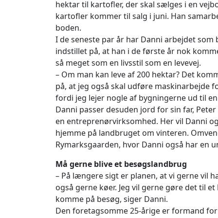
hektar til kartofler, der skal sælges i en vej
kartofler kommer til salg i juni. Han samarb
boden.
I de seneste par år har Danni arbejdet som 
indstillet på, at han i de første år nok komm
så meget som en livsstil som en levevej.
– Om man kan leve af 200 hektar? Det kommer 
på, at jeg også skal udføre maskinarbejde f
fordi jeg lejer nogle af bygningerne ud til 
Danni passer desuden jord for sin far, Pete
en entreprenørvirksomhed. Her vil Danni også
hjemme på landbruget om vinteren. Omvendt
Rymarksgaarden, hvor Danni også har en u
Må gerne blive et besøgslandbrug
– På længere sigt er planen, at vi gerne vil
også gerne køer. Jeg vil gerne gøre det til e
komme på besøg, siger Danni.
Den foretagsomme 25-årige er formand for 