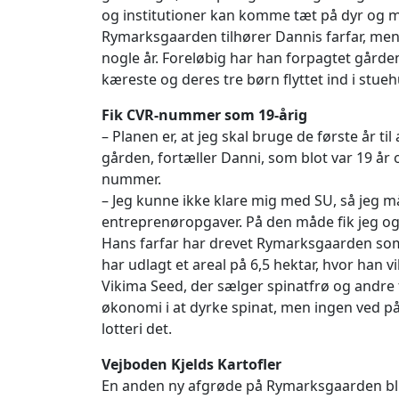
og institutioner kan komme tæt på dyr og m
Rymarksgaarden tilhører Dannis farfar, men 
nogle år. Foreløbig har han forpagtet gård
kæreste og deres tre børn flyttet ind i stue
Fik CVR-nummer som 19-årig
– Planen er, at jeg skal bruge de første år t
gården, fortæller Danni, som blot var 19 år 
nummer.
– Jeg kunne ikke klare mig med SU, så jeg m
entreprenøropgaver. På den måde fik jeg ogs
Hans farfar har drevet Rymarksgaarden som 
har udlagt et areal på 6,5 hektar, hvor han
Vikima Seed, der sælger spinatfrø og andre f
økonomi i at dyrke spinat, men ingen ved på 
lotteri det.
Vejboden Kjelds Kartofler
En anden ny afgrøde på Rymarksgaarden blive