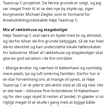
Taastrup C-projektet. De første grunde er solgt, og jeg
ser meget frem til at se den nye by skyde op, siger
borgmester Michael Ziegler, som er formand for
Arealudviklingsselskabet Høje Taastrup C.
Mix af rækkehuse og etageboliger
Høje Taastrup C skal være en bydel med liv og aktivitet,
og derfor bliver de fire grunde bebygget, så de har hver
deres identitet og kan understøtte lokale fællesskaber
for beboerne. Mixet af rækkehuse og etageboliger skal
give en god variation i de fire områder.
– Mange ønsker sig nærhed til København og samtidig
mere plads, lys og luft omkring familien. Derfor har vi
en klar forventning om, at mange vil synes, at Høje
Taastrup C er et yderst attraktivt sted at slå sig ned. Her
er det hele – inklusive fine forbindelser til København
og for den sags skyld til resten af landet. Vi glæder vi os
rigtigt meget til at skulle i gang med at bygge både