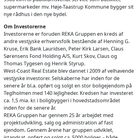
supermarkeder mv. Høje-Taastrup Kommune bygger sit
nye rådhus i den nye bydel.
Om Investorerne
Investorerne er foruden REKA Gruppen en kreds af
andre vestjyske erhvervsfolk bestående af Henning G.
Kruse, Erik Bank Lauridsen, Peter Kirk Larsen, Claus
Sørensens Fond Holding A/S, Kurt Skov, Claus og
Thomas Tygesen og Henrik Styrup.
West-Coast Real Estate blev dannet i 2009 af velhavende
vestjyske investorer. Selskaberne har inden for de
senere år bl.a. opført og solgt en stor boligejendom på
Teglholmen med 140 lejligheder. Kredsen har investeret
ca. 1,5 mia. kr. i boligbyggeri i hovedstadsområdet
inden for de senere år.
REKA Gruppen har gennem 25 år arbejdet med
projektudvikling, salg og administration af fast
ejendom. Gennem årene har gruppen udviklet,
istandsat, opført og solgt ca. 5000 boliger – både