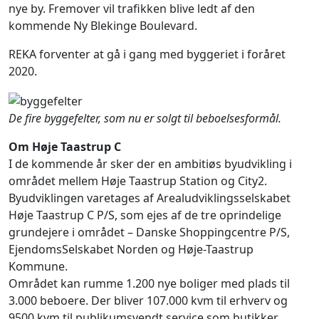
nye by. Fremover vil trafikken blive ledt af den
kommende Ny Blekinge Boulevard.
REKA forventer at gå i gang med byggeriet i foråret
2020.
De fire byggefelter, som nu er solgt til beboelsesformål.
Om Høje Taastrup C
I de kommende år sker der en ambitiøs byudvikling i
området mellem Høje Taastrup Station og City2.
Byudviklingen varetages af Arealudviklingsselskabet
Høje Taastrup C P/S, som ejes af de tre oprindelige
grundejere i området – Danske Shoppingcentre P/S,
EjendomsSelskabet Norden og Høje-Taastrup
Kommune.
Området kan
rumme 1.200 nye boliger med plads til
3.000 beboere. Der bliver 107.000 kvm til erhverv og
9500 kvm til publikumsvendt service som butikker,