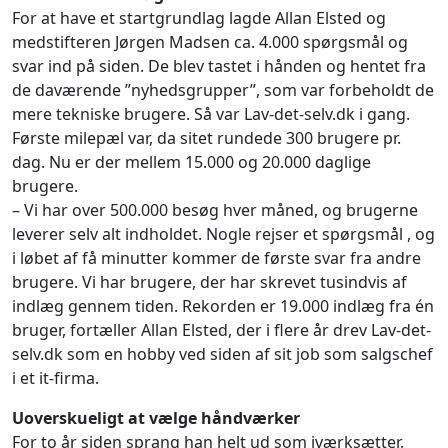
For at have et startgrundlag lagde Allan Elsted og
medstifteren Jørgen Madsen ca. 4.000 spørgsmål og
svar ind på siden. De blev tastet i hånden og hentet fra
de daværende ”nyhedsgrupper”, som var forbeholdt de
mere tekniske brugere. Så var Lav-det-selv.dk i gang.
Første milepæl var, da sitet rundede 300 brugere pr.
dag. Nu er der mellem 15.000 og 20.000 daglige
brugere.
– Vi har over 500.000 besøg hver måned, og brugerne
leverer selv alt indholdet. Nogle rejser et spørgsmål , og
i løbet af få minutter kommer de første svar fra andre
brugere. Vi har brugere, der har skrevet tusindvis af
indlæg gennem tiden. Rekorden er 19.000 indlæg fra én
bruger, fortæller Allan Elsted, der i flere år drev Lav-det-
selv.dk som en hobby ved siden af sit job som salgschef
i et it-firma.
Uoverskueligt at vælge håndværker
For to år siden sprang han helt ud som iværksætter,