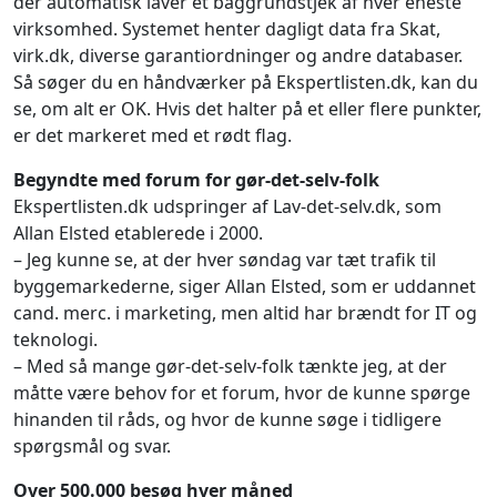
der automatisk laver et baggrundstjek af hver eneste
virksomhed. Systemet henter dagligt data fra Skat,
virk.dk, diverse garantiordninger og andre databaser.
Så søger du en håndværker på Ekspertlisten.dk, kan du
se, om alt er OK. Hvis det halter på et eller flere punkter,
er det markeret med et rødt flag.
Begyndte med forum for gør-det-selv-folk
Ekspertlisten.dk udspringer af Lav-det-selv.dk, som
Allan Elsted etablerede i 2000.
– Jeg kunne se, at der hver søndag var tæt trafik til
byggemarkederne, siger Allan Elsted, som er uddannet
cand. merc. i marketing, men altid har brændt for IT og
teknologi.
– Med så mange gør-det-selv-folk tænkte jeg, at der
måtte være behov for et forum, hvor de kunne spørge
hinanden til råds, og hvor de kunne søge i tidligere
spørgsmål og svar.
Over 500.000 besøg hver måned