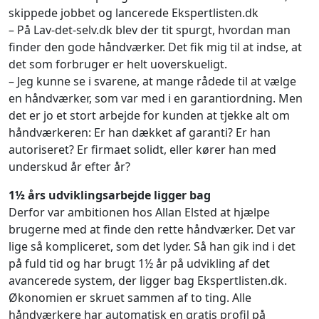
skippede jobbet og lancerede Ekspertlisten.dk
– På Lav-det-selv.dk blev der tit spurgt, hvordan man
finder den gode håndværker. Det fik mig til at indse, at
det som forbruger er helt uoverskueligt.
– Jeg kunne se i svarene, at mange rådede til at vælge
en håndværker, som var med i en garantiordning. Men
det er jo et stort arbejde for kunden at tjekke alt om
håndværkeren: Er han dækket af garanti? Er han
autoriseret? Er firmaet solidt, eller kører han med
underskud år efter år?
1½ års udviklingsarbejde ligger bag
Derfor var ambitionen hos Allan Elsted at hjælpe
brugerne med at finde den rette håndværker. Det var
lige så kompliceret, som det lyder. Så han gik ind i det
på fuld tid og har brugt 1½ år på udvikling af det
avancerede system, der ligger bag Ekspertlisten.dk.
Økonomien er skruet sammen af to ting. Alle
håndværkere har automatisk en gratis profil på