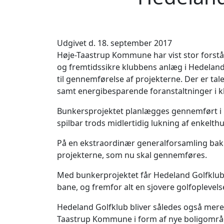
Udgivet d. 18. september 2017
Høje-Taastrup Kommune har vist stor forstå
og fremtidssikre klubbens anlæg i Hedeland. 
til gennemførelse af projekterne. Der er ta
samt energibesparende foranstaltninger i k
Bunkersprojektet planlægges gennemført i p
spilbar trods midlertidig lukning af enkelthu
På en ekstraordinær generalforsamling b
projekterne, som nu skal gennemføres.
Med bunkerprojektet får Hedeland Golfklub 
bane, og fremfor alt en sjovere golfoplevels
Hedeland Golfklub bliver således også mere at
Taastrup Kommune i form af nye boligområd