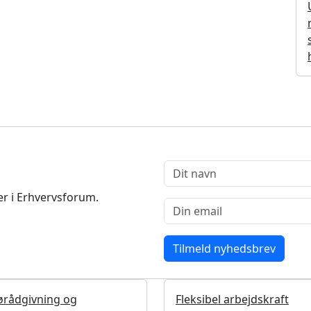
r i Erhvervsforum.
ørådgivning og
Fleksibel arbejdskraft