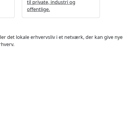
til private, industri og
offentlige.
 det lokale erhvervsliv i et netværk, der kan give nye
rhverv.