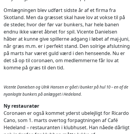
Omlægningen blev udført sidste år af et firma fra
Skotland. Men da græsset skal have lov at vokse til på
de steder, hvor der før var bunkers, har hele banen
endnu ikke været åbnet for spil. Vicente Danielsen
håber at kunne give spillerne adgang i løbet af maj-juni,
når græs m.m. er i perfekt stand. Den solrige afslutning
på marts har været guld værd i den henseende. Nu er
det så op til coronaen, om medlemmerne får lov at
komme på græs til den tid.
Vicente Danielsen og Ulrik Hansen er gået i bunker på hul 10 – en af de
nyanlagte bunkers på anlægget i Hedeland.
Ny restauratør
Coronaen er også kommet yderst ubelejligt for Ricardo
Cano, som 1. marts overtog forpagtningen af Café
Hedeland – restauranten i klubhuset. Han nåede dårligt