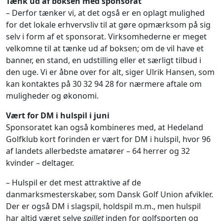
Tænk ud af boksen med sponsorat
– Derfor tænker vi, at det også er en oplagt mulighed
for det lokale erhvervsliv til at gøre opmærksom på sig
selv i form af et sponsorat. Virksomhederne er meget
velkomne til at tænke ud af boksen; om de vil have et
banner, en stand, en udstilling eller et særligt tilbud i
den uge. Vi er åbne over for alt, siger Ulrik Hansen, som
kan kontaktes på 30 32 94 28 for nærmere aftale om
muligheder og økonomi.
Vært for DM i hulspil i juni
Sponsoratet kan også kombineres med, at Hedeland
Golfklub kort forinden er vært for DM i hulspil, hvor 96
af landets allerbedste amatører – 64 herrer og 32
kvinder – deltager.
– Hulspil er det mest attraktive af de
danmarksmesterskaber, som Dansk Golf Union afvikler.
Der er også DM i slagspil, holdspil m.m., men hulspil
har altid været selve
spillet
inden for golfsporten og