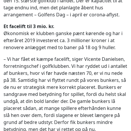
den 15. største golfklub i landet. Der er kapacitet til at
tage endnu ind, men det planlagte åbent hus
arrangement – Golfens Dag – i april er corona-aflyst.
Et facelift til 3 mio. kr.
Økonomisk er klubben ganske pænt kørende og har i
efteråret 2019 investeret ca. 3 millioner kroner i at
renovere anlægget med to baner på 18 og 9 huller.
– Vi har fået et kæmpe facelift, siger Vicente Danielsen,
forretningschef i golfklubben. Vi har ryddet ud i antallet
af bunkers, hvor vi før havde næsten 70, er vi nu nede
på 38. Samtidig har vi flyttet rundt på vores bunkers, så
de nu er strategisk mere korrekt placeret. Bunkers er
sandgrave med betydning for spillet, fordi du helst skal
undgå, at din bold lander der. De gamle bunkers lå
placeret sådan, at mange spillere efterhånden kunne
slå hen over dem, fordi slagene er blevet længere på
grund af bedre udstyr. Derfor fik bunkers mindre
betydning, men det har vi rettet op på nu.