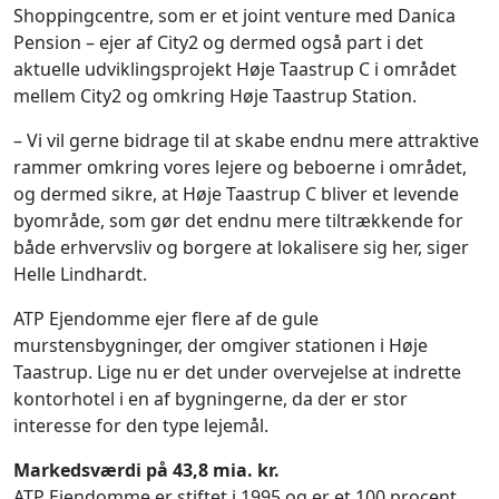
Shoppingcentre, som er et joint venture med Danica
Pension – ejer af City2 og dermed også part i det
aktuelle udviklingsprojekt Høje Taastrup C i området
mellem City2 og omkring Høje Taastrup Station.
– Vi vil gerne bidrage til at skabe endnu mere attraktive
rammer omkring vores lejere og beboerne i området,
og dermed sikre, at Høje Taastrup C bliver et levende
byområde, som gør det endnu mere tiltrækkende for
både erhvervsliv og borgere at lokalisere sig her, siger
Helle Lindhardt.
ATP Ejendomme ejer flere af de gule
murstensbygninger, der omgiver stationen i Høje
Taastrup. Lige nu er det under overvejelse at indrette
kontorhotel i en af bygningerne, da der er stor
interesse for den type lejemål.
Markedsværdi på 43,8 mia. kr.
ATP Ejendomme er stiftet i 1995 og er et 100 procent