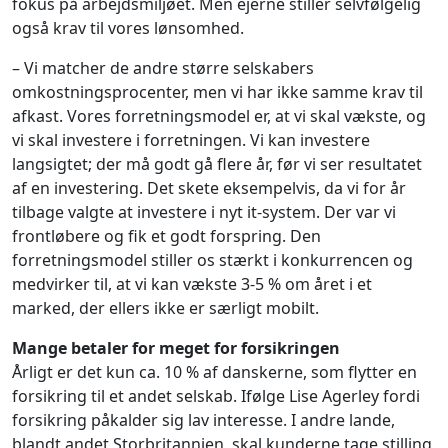
fokus på arbejdsmiljøet. Men ejerne stiller selvfølgelig
også krav til vores lønsomhed.
– Vi matcher de andre større selskabers
omkostningsprocenter, men vi har ikke samme krav til
afkast. Vores forretningsmodel er, at vi skal vækste, og
vi skal investere i forretningen. Vi kan investere
langsigtet; der må godt gå flere år, før vi ser resultatet
af en investering. Det skete eksempelvis, da vi for år
tilbage valgte at investere i nyt it-system. Der var vi
frontløbere og fik et godt forspring. Den
forretningsmodel stiller os stærkt i konkurrencen og
medvirker til, at vi kan vækste 3-5 % om året i et
marked, der ellers ikke er særligt mobilt.
Mange betaler for meget for forsikringen
Årligt er det kun ca. 10 % af danskerne, som flytter en
forsikring til et andet selskab. Ifølge Lise Agerley fordi
forsikring påkalder sig lav interesse. I andre lande,
blandt andet Storbritannien, skal kunderne tage stilling