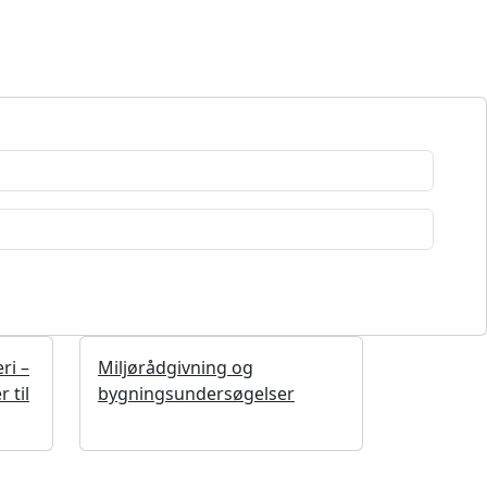
ri –
Miljørådgivning og
 til
bygningsundersøgelser