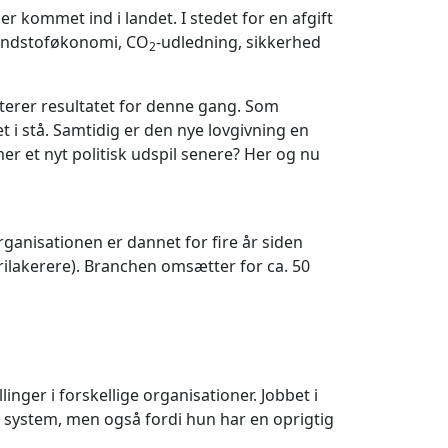
kommet ind i landet. I stedet for en afgift
brændstoføkonomi, CO
-udledning, sikkerhed
2
epterer resultatet for denne gang. Som
t i stå. Samtidig er den nye lovgivning en
 et nyt politisk udspil senere? Her og nu
anisationen er dannet for fire år siden
ilakerere). Branchen omsætter for ca. 50
inger i forskellige organisationer. Jobbet i
 system, men også fordi hun har en oprigtig