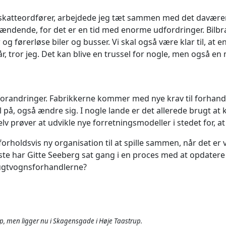
var skatteordfører, arbejdede jeg tæt sammen med det davær
ændende, for det er en tid med enorme udfordringer. Bilbran
g førerløse biler og busser. Vi skal også være klar til, at 
år, tror jeg. Det kan blive en trussel for nogle, men også e
randringer. Fabrikkerne kommer med nye krav til forhandler
 på, også ændre sig. I nogle lande er det allerede brugt at 
selv prøver at udvikle nye forretningsmodeller i stedet for,
 forholdsvis ny organisation til at spille sammen, når det e
ste har Gitte Seeberg sat gang i en proces med at opdater
ugtvognsforhandlerne?
up, men ligger nu i Skagensgade i Høje Taastrup.