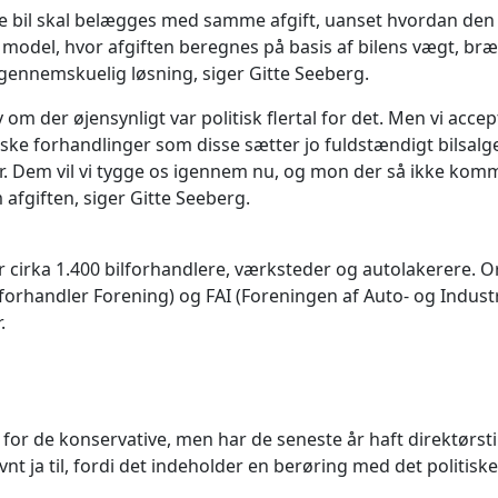
bil skal belægges med samme afgift, uanset hvordan den er 
k model, hvor afgiften beregnes på basis af bilens vægt, 
 gennemskuelig løsning, siger Gitte Seeberg.
 om der øjensynligt var politisk flertal for det. Men vi acc
iske forhandlinger som disse sætter jo fuldstændigt bilsalge
 Dem vil vi tygge os igennem nu, og mon der så ikke kommer
fgiften, siger Gitte Seeberg.
ka 1.400 bilforhandlere, værksteder og autolakerere. Org
rhandler Forening) og FAI (Foreningen af Auto- og Industr
.
or de konservative, men har de seneste år haft direktørstill
a til, fordi det indeholder en berøring med det politiske