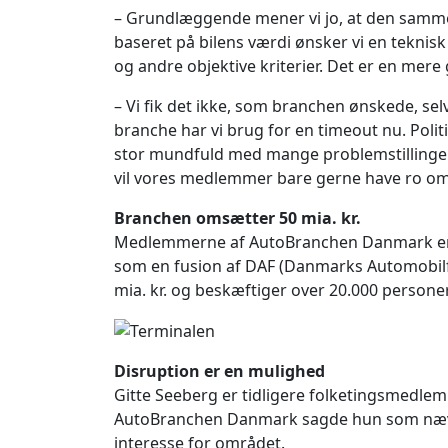
– Grundlæggende mener vi jo, at den samme 
baseret på bilens værdi ønsker vi en teknis
og andre objektive kriterier. Det er en mere
– Vi fik det ikke, som branchen ønskede, selv
branche har vi brug for en timeout nu. Polit
stor mundfuld med mange problemstillinger.
vil vores medlemmer bare gerne have ro om a
Branchen omsætter 50 mia. kr.
Medlemmerne af AutoBranchen Danmark er cir
som en fusion af DAF (Danmarks Automobilfo
mia. kr. og beskæftiger over 20.000 personer
Disruption er en mulighed
Gitte Seeberg er tidligere folketingsmedlem f
AutoBranchen Danmark sagde hun som nævnt j
interesse for området.