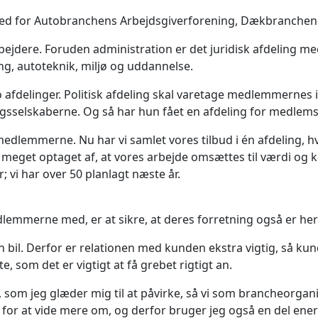
d for Autobranchens Arbejdsgiverforening, Dækbranchen 
dere. Foruden administration er det juridisk afdeling med 
ing, autoteknik, miljø og uddannelse.
o afdelinger. Politisk afdeling skal varetage medlemmernes 
ingsselskaberne. Og så har hun fået en afdeling for medlems
 medlemmerne. Nu har vi samlet vores tilbud i én afdeling
er meget optaget af, at vores arbejde omsættes til værdi o
; vi har over 50 planlagt næste år.
lemmerne med, er at sikre, at deres forretning også er her
 bil. Derfor er relationen med kunden ekstra vigtig, så kun
 som det er vigtigt at få grebet rigtigt an.
, som jeg glæder mig til at påvirke, så vi som brancheor
g for at vide mere om, og derfor bruger jeg også en del ene