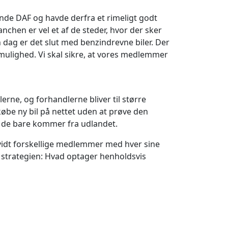
ende DAF og havde derfra et rimeligt godt
chen er vel et af de steder, hvor der sker
en dag er det slut med benzindrevne biler. Der
n mulighed. Vi skal sikre, at vores medlemmer
ne, og forhandlerne bliver til større
købe ny bil på nettet uden at prøve den
 at de bare kommer fra udlandet.
r vidt forskellige medlemmer med hver sine
e strategien: Hvad optager henholdsvis