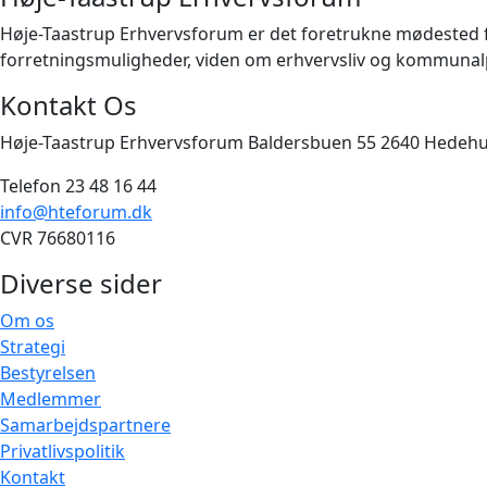
Høje-Taastrup Erhvervsforum er det foretrukne mødested for 
forretningsmuligheder, viden om erhvervsliv og kommunalpo
Kontakt Os
Høje-Taastrup Erhvervsforum Baldersbuen 55 2640 Hedeh
Telefon 23 48 16 44
info@hteforum.dk
CVR 76680116
Diverse sider
Om os
Strategi
Bestyrelsen
Medlemmer
Samarbejdspartnere
Privatlivspolitik
Kontakt