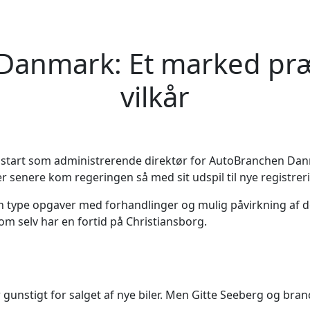
anmark: Et marked præg
vilkår
e start som administrerende direktør for AutoBranchen Danm
er senere kom regeringen så med sit udspil til nye registreri
 type opgaver med forhandlinger og mulig påvirkning af det 
 som selv har en fortid på Christiansborg.
r gunstigt for salget af nye biler. Men Gitte Seeberg og bran