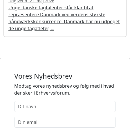
Udgivet d. 21. maj 2026
Unge danske fagtalenter står klar til at
repræsentere Danmark ved verdens største
håndværkskonkurrence. Danmark har nu udpeget
de unge fagatleter, ...
Vores Nyhedsbrev
Modtag vores nyhedsbrev og følg med i hvad
der sker i Erhvervsforum.