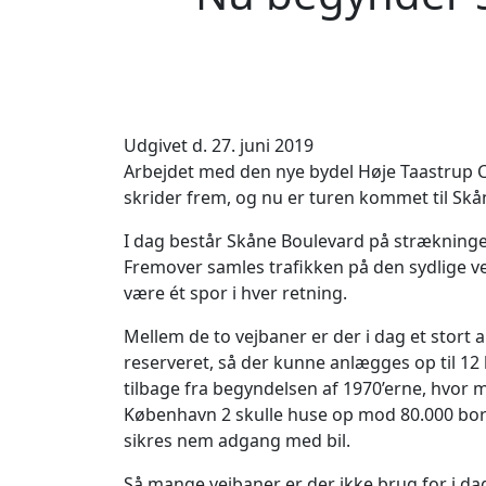
Udgivet d. 27. juni 2019
Arbejdet med den nye bydel Høje Taastrup C
skrider frem, og nu er turen kommet til Sk
I dag består Skåne Boulevard på strækningen
Fremover samles trafikken på den sydlige vej
være ét spor i hver retning.
Mellem de to vejbaner er der i dag et stor
reserveret, så der kunne anlægges op til 1
tilbage fra begyndelsen af 1970’erne, hvor m
København 2 skulle huse op mod 80.000 borg
sikres nem adgang med bil.
Så mange vejbaner er der ikke brug for i 