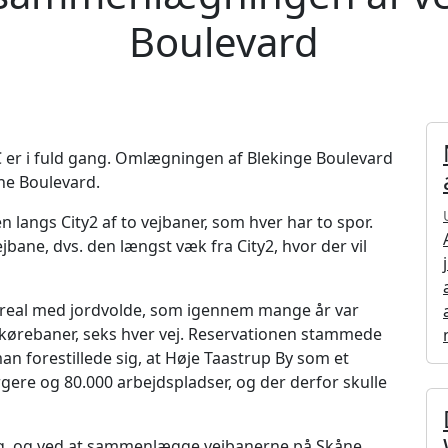
Boulevard
 er i fuld gang. Omlægningen af Blekinge Boulevard
åne Boulevard.
 langs City2 af to vejbaner, som hver har to spor.
bane, dvs. den længst væk fra City2, hvor der vil
t areal med jordvolde, som igennem mange år var
2 kørebaner, seks hver vej. Reservationen stammede
an forestillede sig, at Høje Taastrup By som et
ere og 80.000 arbejdspladser, og der derfor skulle
dag, og ved at sammenlægge vejbanerne på Skåne