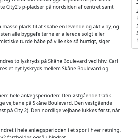
tte City2’s p-pladser på nordsiden af centret samt
n masse plads til at skabe en levende og aktiv by, og
ten alle byggefelterne er allerede solgt eller
istiske turde håbe på ville ske så hurtigt, siger
res to lyskryds på Skåne Boulevard ved hhv. Carl
eres et nyt lyskryds mellem Skåne Boulevard og
nnem hele anlægsperioden: Den østgående trafik
ige vejbane på Skåne Boulevard. Den vestgående
est på City 2). Den nordlige vejbane lukkes først, når
dret i hele anlægsperioden i et spor i hver retning.
ity2 fastholdes også uhindret.