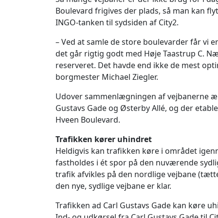
Boulevard frigives der plads, så man kan fly
INGO-tanken til sydsiden af City2.
– Ved at samle de store boulevarder får vi e
det går rigtig godt med Høje Taastrup C. Næs
reserveret. Det havde end ikke de mest optim
borgmester Michael Ziegler.
Udover sammenlægningen af vejbanerne ænd
Gustavs Gade og Østerby Allé, og der etabl
Hveen Boulevard.
Trafikken kører uhindret
Heldigvis kan trafikken køre i området ige
fastholdes i ét spor på den nuværende sydl
trafik afvikles på den nordlige vejbane (tætt
den nye, sydlige vejbane er klar.
Trafikken ad Carl Gustavs Gade kan køre uhin
Ind- og udkørsel fra Carl Gustavs Gade til C