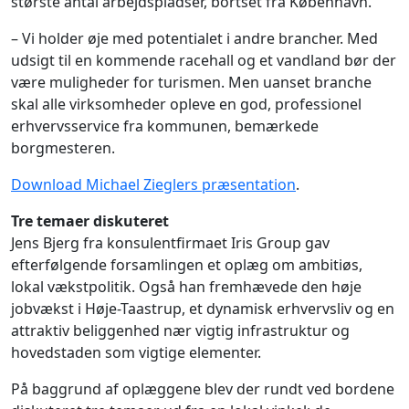
største antal arbejdspladser, bortset fra København.
– Vi holder øje med potentialet i andre brancher. Med
udsigt til en kommende racehall og et vandland bør der
være muligheder for turismen. Men uanset branche
skal alle virksomheder opleve en god, professionel
erhvervsservice fra kommunen, bemærkede
borgmesteren.
Download Michael Zieglers præsentation
.
Tre temaer diskuteret
Jens Bjerg fra konsulentfirmaet Iris Group gav
efterfølgende forsamlingen et oplæg om ambitiøs,
lokal vækstpolitik. Også han fremhævede den høje
jobvækst i Høje-Taastrup, et dynamisk erhvervsliv og en
attraktiv beliggenhed nær vigtig infrastruktur og
hovedstaden som vigtige elementer.
På baggrund af oplæggene blev der rundt ved bordene