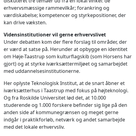
diskuteret tre temaer ud fra en lokal vinkel: de
erhvervsmæssige rammevilkår; forankring og
værdiskabelse; kompetencer og styrkepositioner, der
kan drive væksten.
Vidensinstitutioner vil gerne erhvervslivet
Under debatten kom der flere forslag til områder, der
er værd at satse på. Herunder at opbygge en identitet
om Høje-Taastrup som kulturflagskib (som Horsens har
gjort) og at styrke iværksættermiljøet og samarbejdet
med uddannelsesinstitutionerne.
Her oplyste Teknologisk Institut, at de snart åbner et
iværksætterhus i Taastrup med fokus på højteknologi.
Og fra Roskilde Universitet lød det, at 10.000
studerende og 1.000 forskere befinder sig lige på den
anden side af kommunegrænsen og meget gerne
indgår i praktikforløb, netværk og andet samarbejde
med det lokale erhvervsliv.