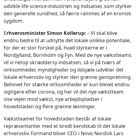
udvikle life science-industrien og indsatser, som styrker
den generelle sundhed, så færre rammes af en kronisk
sygdom.
E
rhvervsminister Simon Kollerup:
– Vi skal blive
endnu bedre til at udnytte det lokale unikke potentiale,
for der er stor forskel på, hvad styrkerne er i
Nordjylland, Bornholm og Fyn. Med de nye vækstteams
vil vi netop skræddersy indsatsen, så vi på tværs af
virksomheder, myndigheder og ildsjæle udvikler det
lokale erhvervsliv og styrker den grønne genopretning.
Behovet for stærke virksomheder er kun blevet endnu
vigtigere efter corona, og her vil det nye vækstteam
vise vejen mod vækst, nye arbejdspladser i
hovedstaden og flere grønne løsninger.
Vækstteamet for hovedstaden består af lokale
repræsentanter med et bredt kendskab til det lokale
erhvervsliv. Formand bliver CEO i Novo Nordisk Lars