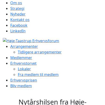
Om os
Strategi
Nyheder
Kontakt os
Facebook
LinkedIn
Arrangementer
Tidligere arrangementer
Medlemmer
Erhvervstorvet
Lokaler
Fra medlem til medlem
Erhvervsprisen
Bliv medlem
Nytårshilsen fra Høje-