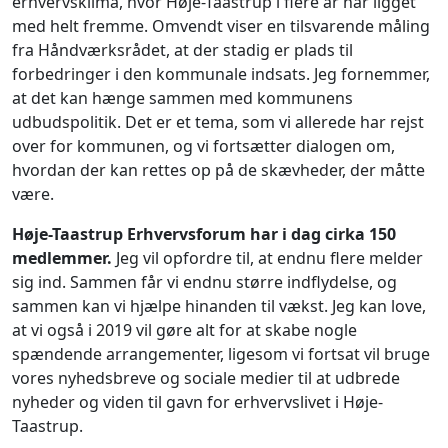
erhvervsklima, hvor Høje-Taastrup i flere år har ligget
med helt fremme. Omvendt viser en tilsvarende måling
fra Håndværksrådet, at der stadig er plads til
forbedringer i den kommunale indsats. Jeg fornemmer,
at det kan hænge sammen med kommunens
udbudspolitik. Det er et tema, som vi allerede har rejst
over for kommunen, og vi fortsætter dialogen om,
hvordan der kan rettes op på de skævheder, der måtte
være.
Høje-Taastrup Erhvervsforum har i dag cirka 150
medlemmer.
Jeg vil opfordre til, at endnu flere melder
sig ind. Sammen får vi endnu større indflydelse, og
sammen kan vi hjælpe hinanden til vækst. Jeg kan love,
at vi også i 2019 vil gøre alt for at skabe nogle
spændende arrangementer, ligesom vi fortsat vil bruge
vores nyhedsbreve og sociale medier til at udbrede
nyheder og viden til gavn for erhvervslivet i Høje-
Taastrup.