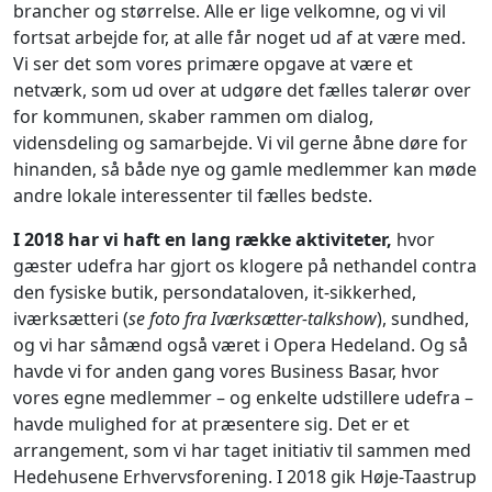
brancher og størrelse. Alle er lige velkomne, og vi vil
fortsat arbejde for, at alle får noget ud af at være med.
Vi ser det som vores primære opgave at være et
netværk, som ud over at udgøre det fælles talerør over
for kommunen, skaber rammen om dialog,
vidensdeling og samarbejde. Vi vil gerne åbne døre for
hinanden, så både nye og gamle medlemmer kan møde
andre lokale interessenter til fælles bedste.
I 2018 har vi haft en lang række aktiviteter,
hvor
gæster udefra har gjort os klogere på nethandel contra
den fysiske butik, persondataloven, it-sikkerhed,
iværksætteri (
se foto fra Iværksætter-talkshow
), sundhed,
og vi har såmænd også været i Opera Hedeland. Og så
havde vi for anden gang vores Business Basar, hvor
vores egne medlemmer – og enkelte udstillere udefra –
havde mulighed for at præsentere sig. Det er et
arrangement, som vi har taget initiativ til sammen med
Hedehusene Erhvervsforening. I 2018 gik Høje-Taastrup