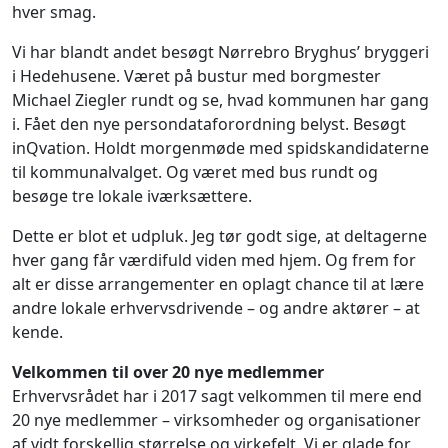
hver smag.
Vi har blandt andet besøgt Nørrebro Bryghus’ bryggeri
i Hedehusene. Været på bustur med borgmester
Michael Ziegler rundt og se, hvad kommunen har gang
i. Fået den nye persondataforordning belyst. Besøgt
inQvation. Holdt morgenmøde med spidskandidaterne
til kommunalvalget. Og været med bus rundt og
besøge tre lokale iværksættere.
Dette er blot et udpluk. Jeg tør godt sige, at deltagerne
hver gang får værdifuld viden med hjem. Og frem for
alt er disse arrangementer en oplagt chance til at lære
andre lokale erhvervsdrivende – og andre aktører – at
kende.
Velkommen til over 20 nye medlemmer
Erhvervsrådet har i 2017 sagt velkommen til mere end
20 nye medlemmer – virksomheder og organisationer
af vidt forskellig størrelse og virkefelt. Vi er glade for