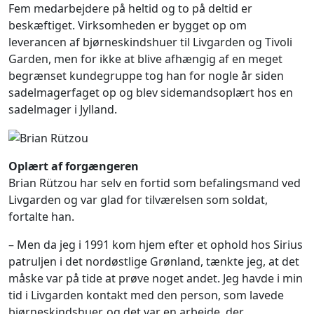
Fem medarbejdere på heltid og to på deltid er
beskæftiget. Virksomheden er bygget op om
leverancen af bjørneskindshuer til Livgarden og Tivoli
Garden, men for ikke at blive afhængig af en meget
begrænset kundegruppe tog han for nogle år siden
sadelmagerfaget op og blev sidemandsoplært hos en
sadelmager i Jylland.
Oplært af forgængeren
Brian Rützou har selv en fortid som befalingsmand ved
Livgarden og var glad for tilværelsen som soldat,
fortalte han.
– Men da jeg i 1991 kom hjem efter et ophold hos Sirius
patruljen i det nordøstlige Grønland, tænkte jeg, at det
måske var på tide at prøve noget andet. Jeg havde i min
tid i Livgarden kontakt med den person, som lavede
bjørneskindshuer, og det var en arbejde, der