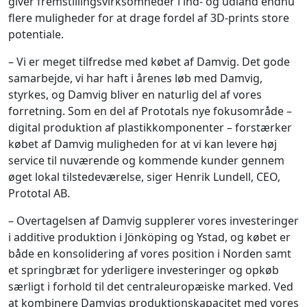
giver fremstillingsvirksomheder i ind- og udland endnu
flere muligheder for at drage fordel af 3D-prints store
potentiale.
– Vi er meget tilfredse med købet af Damvig. Det gode
samarbejde, vi har haft i årenes løb med Damvig,
styrkes, og Damvig bliver en naturlig del af vores
forretning. Som en del af Prototals nye fokusområde –
digital produktion af plastikkomponenter – forstærker
købet af Damvig muligheden for at vi kan levere høj
service til nuværende og kommende kunder gennem
øget lokal tilstedeværelse, siger Henrik Lundell, CEO,
Prototal AB.
– Overtagelsen af Damvig supplerer vores investeringer
i additive produktion i Jönköping og Ystad, og købet er
både en konsolidering af vores position i Norden samt
et springbræt for yderligere investeringer og opkøb
særligt i forhold til det centraleuropæiske marked. Ved
at kombinere Damvigs produktionskapacitet med vores