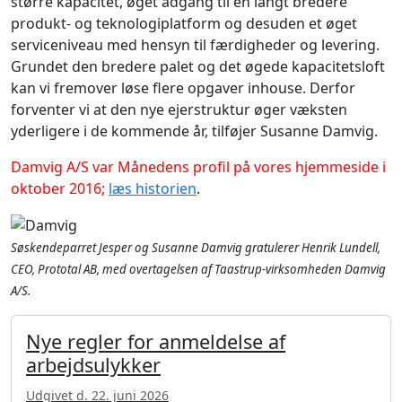
større kapacitet, øget adgang til en langt bredere
produkt- og teknologiplatform og desuden et øget
serviceniveau med hensyn til færdigheder og levering.
Grundet den bredere palet og det øgede kapacitetsloft
kan vi fremover løse flere opgaver inhouse. Derfor
forventer vi at den nye ejerstruktur øger væksten
yderligere i de kommende år, tilføjer Susanne Damvig.
Damvig A/S var Månedens profil på vores hjemmeside i
oktober 2016;
læs historien
.
Søskendeparret Jesper og Susanne Damvig gratulerer Henrik Lundell,
CEO, Prototal AB, med overtagelsen af Taastrup-virksomheden Damvig
A/S.
Nye regler for anmeldelse af
arbejdsulykker
Udgivet d. 22. juni 2026