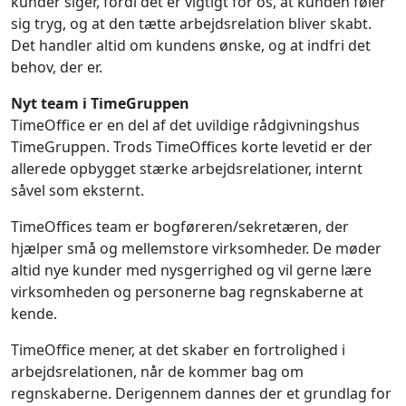
kunder siger, fordi det er vigtigt for os, at kunden føler
sig tryg, og at den tætte arbejdsrelation bliver skabt.
Det handler altid om kundens ønske, og at indfri det
behov, der er.
Nyt team i TimeGruppen
TimeOffice er en del af det uvildige rådgivningshus
TimeGruppen. Trods TimeOffices korte levetid er der
allerede opbygget stærke arbejdsrelationer, internt
såvel som eksternt.
TimeOffices team er bogføreren/sekretæren, der
hjælper små og mellemstore virksomheder. De møder
altid nye kunder med nysgerrighed og vil gerne lære
virksomheden og personerne bag regnskaberne at
kende.
TimeOffice mener, at det skaber en fortrolighed i
arbejdsrelationen, når de kommer bag om
regnskaberne. Derigennem dannes der et grundlag for