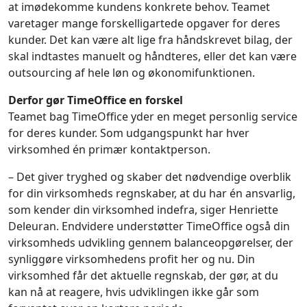
at imødekomme kundens konkrete behov. Teamet
varetager mange forskelligartede opgaver for deres
kunder. Det kan være alt lige fra håndskrevet bilag, der
skal indtastes manuelt og håndteres, eller det kan være
outsourcing af hele løn og økonomifunktionen.
Derfor gør TimeOffice en forskel
Teamet bag TimeOffice yder en meget personlig service
for deres kunder. Som udgangspunkt har hver
virksomhed én primær kontaktperson.
– Det giver tryghed og skaber det nødvendige overblik
for din virksomheds regnskaber, at du har én ansvarlig,
som kender din virksomhed indefra, siger Henriette
Deleuran. Endvidere understøtter TimeOffice også din
virksomheds udvikling gennem balanceopgørelser, der
synliggøre virksomhedens profit her og nu. Din
virksomhed får det aktuelle regnskab, der gør, at du
kan nå at reagere, hvis udviklingen ikke går som