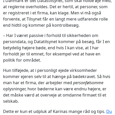
I Danmark er det Datastilsynet, som skal holde øje med,
at reglerne overholdes. Det er hertil, at personer, som
er registreret i et firma, kan klage. Men vi må også
forvente, at Tilsynet får en langt mere udfarende rolle
end hidtil og kommer på kontrolbesøg.
– Har I været passive i forhold til sikkerheden om
persondata, og Datatilsynet kommer på besøg, får I en
betydelig højere bøde, end hvis I kan vise, at I har
forholdt jer til emnet, for eksempel ved at have en
politik for området.
Hun tilføjede, at i personligt ejede virksomheder
kommer ejeren selv til at hænge på bødekravet. Så hvis
man har et firma, der arbejder med
personfølsomme
oplysninger, hvor bøderne kan være endnu højere, er
det måske værd at overveje at omdanne firmaet til et
selskab.
Dette er kun et udpluk af Karinas mange råd og tips.
Du