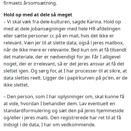
firmaets årsomsætning.
Hold op med at dele så meget
– Vi skal væk fra dele-kulturen, sagde Karina. Hold op
med at dele jobansøgninger med hele HR-afdelingen
eller sætte personer cc på en mail, hvis det ikke er
relevant. Væn jer til at slette data, også i jeres mailbox,
når de ikke mere er relevante. Bed kun om at få tilsendt
det materiale, der er nødvendigt for jer. Får I alligevel
noget, der er irrelevant, så er det jeres ansvar at få det
slettet igen. Og sørg for, at I har processer til at sikre, at
data slettes reelt. Ligger de i papirkurven på pc’en, er de
ikke slettet.
– Den person, som I har oplysninger om, skal kunne få
at vide, hvordan I behandler dem. Lav eventuelt en
standardformulering og sæt den på jeres hjemmeside
og/eller i jeres mails. Den registrerede har ret til at få
indsigt i de data, I har om vedkommende.