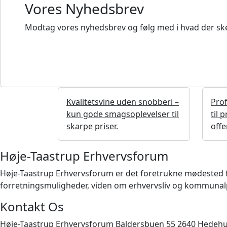
Vores Nyhedsbrev
Modtag vores nyhedsbrev og følg med i hvad der ske
Kvalitetsvine uden snobberi –
Prof
kun gode smagsoplevelser til
til 
skarpe priser.
offe
Høje-Taastrup Erhvervsforum
Høje-Taastrup Erhvervsforum er det foretrukne mødested for 
forretningsmuligheder, viden om erhvervsliv og kommunalpo
Kontakt Os
Høje-Taastrup Erhvervsforum Baldersbuen 55 2640 Hedeh