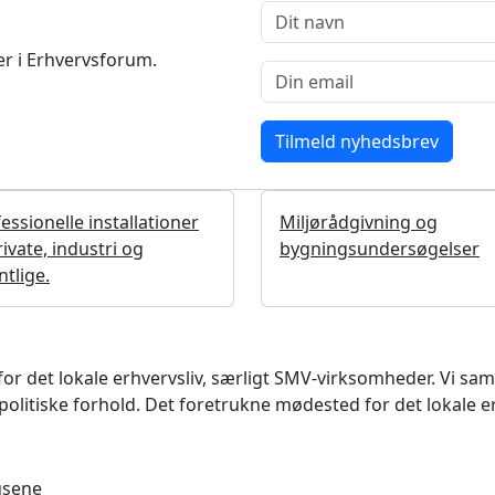
r i Erhvervsforum.
essionelle installationer
Miljørådgivning og
private, industri og
bygningsundersøgelser
ntlige.
det lokale erhvervsliv, særligt SMV-virksomheder. Vi samler
litiske forhold. Det foretrukne mødested for det lokale e
usene