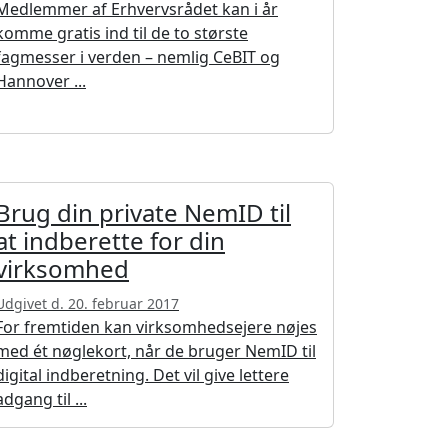
Medlemmer af Erhvervsrådet kan i år
komme gratis ind til de to største
fagmesser i verden – nemlig CeBIT og
Hannover ...
Brug din private NemID til
at indberette for din
virksomhed
Udgivet d. 20. februar 2017
For fremtiden kan virksomhedsejere nøjes
med ét nøglekort, når de bruger NemID til
digital indberetning. Det vil give lettere
adgang til ...